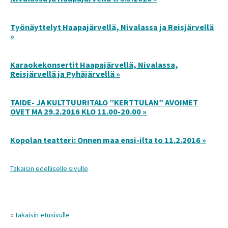
Työnäyttelyt Haapajärvellä, Nivalassa ja Reisjärvellä
»
Karaokekonsertit Haapajärvellä, Nivalassa,
Reisjärvellä ja Pyhäjärvellä »
TAIDE- JA KULTTUURITALO ”KERTTULAN” AVOIMET
OVET MA 29.2.2016 KLO 11.00-20.00 »
Kopolan teatteri: Onnen maa ensi-ilta to 11.2.2016 »
Takaisin edelliselle sivulle
« Takaisin etusivulle