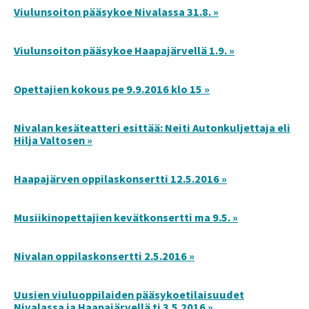
Viulunsoiton pääsykoe Nivalassa 31.8. »
Viulunsoiton pääsykoe Haapajärvellä 1.9. »
Opettajien kokous pe 9.9.2016 klo 15 »
Nivalan kesäteatteri esittää: Neiti Autonkuljettaja eli
Hilja Valtosen »
Haapajärven oppilaskonsertti 12.5.2016 »
Musiikinopettajien kevätkonsertti ma 9.5. »
Nivalan oppilaskonsertti 2.5.2016 »
Uusien viuluoppilaiden pääsykoetilaisuudet
Nivalassa ja Haapajärvellä ti 3.5.2016 »