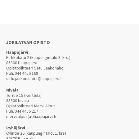
JOKILATVAN OPISTO
Haapajärvi
Kirkkokatu 2 (kaupungintalo 3. krs.)
85800 Haapajärvi
Opistosihteeri Satu Jaakonaho
Puh.
044 4456 168
satu.jaakonaho(at)haapajarvi.fi
Nivala
Toritie 15 (Kerttula)
85500 Nivala
Opistosihteeri Mervi Alpua
Puh.
044 4456 217
mervi.alpua(at)haapajarvi.fi
Pyhäjärvi
Ollintie 26 (kaupungintalo, 1. krs)
86800 Pyhäsalmi