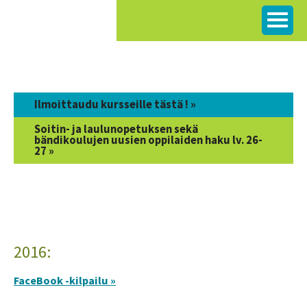
Siirry
sisältöön
Ilmoittaudu kursseille tästä ! »
Soitin- ja laulunopetuksen sekä
bändikoulujen uusien oppilaiden haku lv. 26-
27 »
2016:
FaceBook -kilpailu »