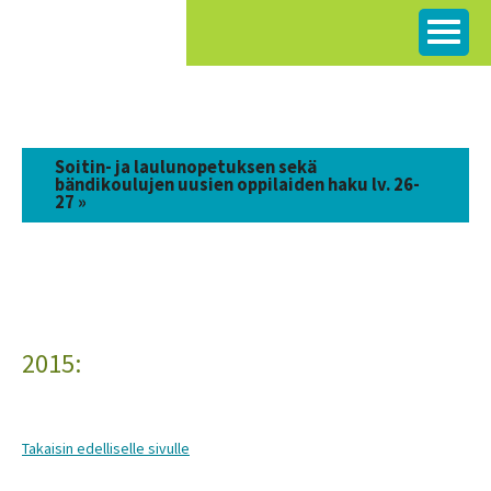
Siirry
sisältöön
Soitin- ja laulunopetuksen sekä
bändikoulujen uusien oppilaiden haku lv. 26-
27 »
2015:
Takaisin edelliselle sivulle