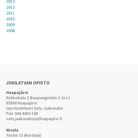
2013
2012
2011
2010
2009
2008
JOKILATVAN OPISTO
Haapajärvi
Kirkkokatu 2 (kaupungintalo 3. krs.)
85800 Haapajärvi
Opistosihteeri Satu Jaakonaho
Puh.
044 4456 168
satu.jaakonaho(at)haapajarvi.fi
Nivala
Toritie 15 (Kerttula)