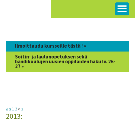
Siirry
sisältöön
Ilmoittaudu kursseille tästä ! »
Soitin- ja laulunopetuksen sekä
bändikoulujen uusien oppilaiden haku lv. 26-
27 »
«
<
1
2
>
»
2013: