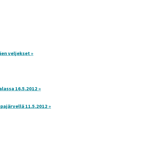
äen veljekset »
alassa 16.5.2012 »
pajärvellä 11.5.2012 »