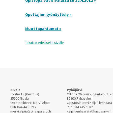
Opistopäivät Nivalassa su 22.4.2012 »
Opettajien työnäyttely »
Muut tapahtumat »
Takaisin edelliselle sivulle
Nivala
Pyhäjärvi
Toritie 15 (Kerttula)
Ollintie 26 (kaupungintalo, 1. kr
85500 Nivala
86800 Pyhäsalmi
Opistosihteeri Mervi Alpua
Opistosihteeri Kaija Tienhaara
Puh.
044 4456 217
Puh.
044 4457 982
mervi.alpua(at)haapajarvi.fi
kaija.tienhaara(at)haapajarvi.fi