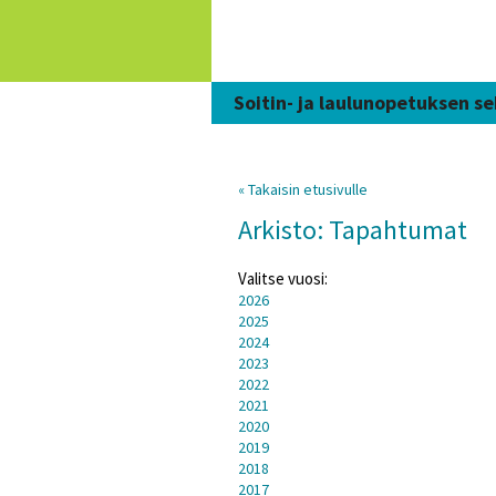
Siirry
sisältöön
Soitin- ja laulunopetuksen se
« Takaisin etusivulle
Arkisto: Tapahtumat
Valitse vuosi:
2026
2025
2024
2023
2022
2021
2020
2019
2018
2017