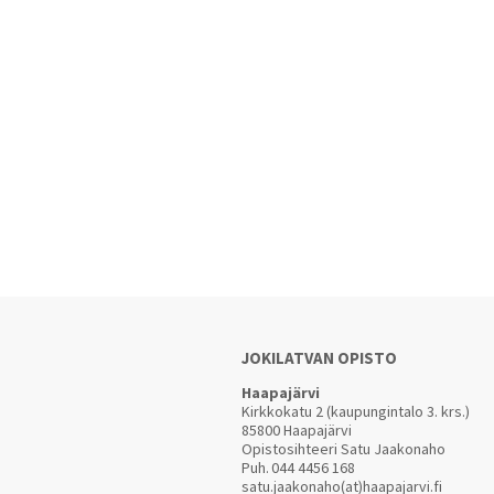
JOKILATVAN OPISTO
Haapajärvi
Kirkkokatu 2 (kaupungintalo 3. krs.)
85800 Haapajärvi
Opistosihteeri Satu Jaakonaho
Puh.
044 4456 168
satu.jaakonaho(at)haapajarvi.fi