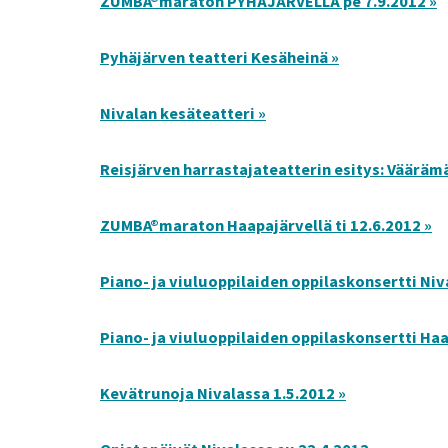
ZUMBA®maraton PYHÄJÄRVELLÄ pe 7.9.2012 »
Pyhäjärven teatteri Kesäheinä »
Nivalan kesäteatteri »
Reisjärven harrastajateatterin esitys: Vääräm
ZUMBA®maraton Haapajärvellä ti 12.6.2012 »
Piano- ja viuluoppilaiden oppilaskonsertti Niv
Piano- ja viuluoppilaiden oppilaskonsertti Haa
Kevätrunoja Nivalassa 1.5.2012 »