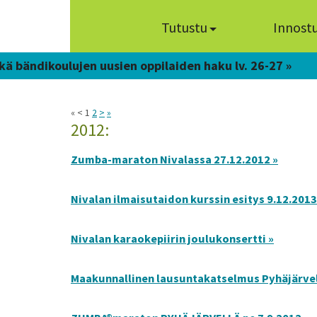
Tutustu
Innost
kä bändikoulujen uusien oppilaiden haku lv. 26-27 »
« < 1
2
>
»
2012:
Zumba-maraton Nivalassa 27.12.2012 »
Nivalan ilmaisutaidon kurssin esitys 9.12.2013
Nivalan karaokepiirin joulukonsertti »
Maakunnallinen lausuntakatselmus Pyhäjärvel