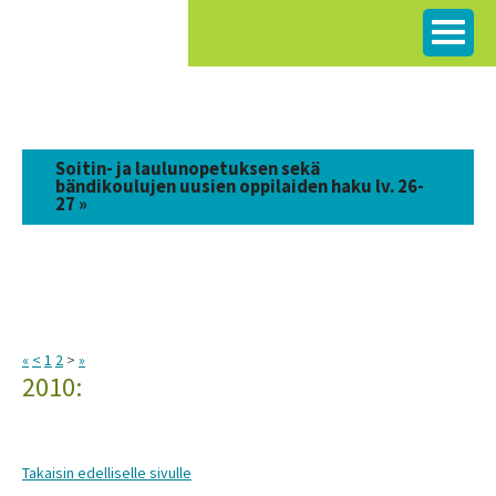
Siirry
sisältöön
Soitin- ja laulunopetuksen sekä
bändikoulujen uusien oppilaiden haku lv. 26-
27 »
«
<
1
2
>
»
2010:
Takaisin edelliselle sivulle