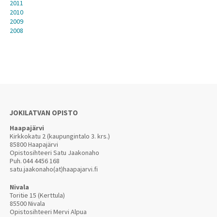
2011
2010
2009
2008
JOKILATVAN OPISTO
Haapajärvi
Kirkkokatu 2 (kaupungintalo 3. krs.)
85800 Haapajärvi
Opistosihteeri Satu Jaakonaho
Puh.
044 4456 168
satu.jaakonaho(at)haapajarvi.fi
Nivala
Toritie 15 (Kerttula)
85500 Nivala
Opistosihteeri Mervi Alpua